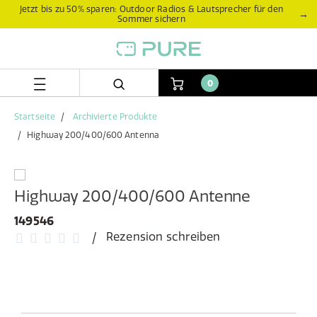
Zum
Zum
Jetzt bis zu 50% sparen: Outdoor Radios & Lautsprecher für den
→
Sommer sichern
Inhalt
Navigationsmenü
springen
springen
0
Startseite
Archivierte Produkte
Highway 200/400/600 Antenna
Highway 200/400/600 Antenne
149546
Rezension schreiben