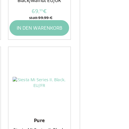
Black/Walnut EU/UK
69,
€
99
statt
99,99 €
IN DEN WARENKORB
Pure