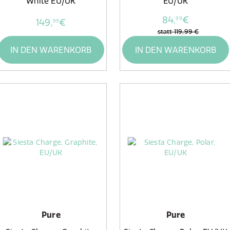
White EU/UK
EU/UK
84,
€
99
149,
€
99
statt
119,99 €
IN DEN WARENKORB
IN DEN WARENKORB
Pure
Pure