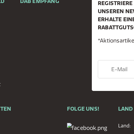
LD
DAB EMPFANG
REGISTRIERE 
UNSEREN NE
ERHALTE EIN
RABATTGUTS
*Aktionsarti
t
RTEN
FOLGE UNS!
LAND
Land: