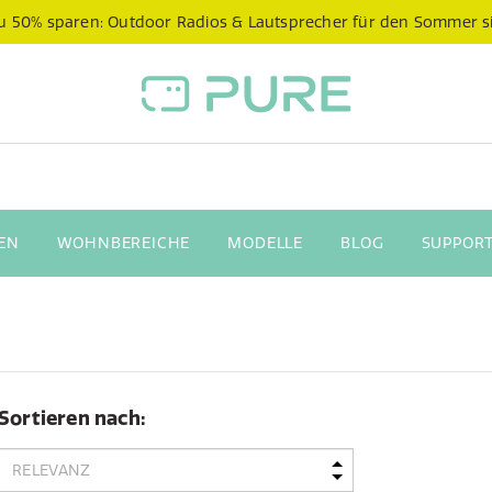
 zu 50% sparen: Outdoor Radios & Lautsprecher für den Sommer s
EN
WOHNBEREICHE
MODELLE
BLOG
SUPPORT
Sortieren nach: