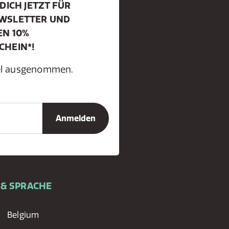
DICH JETZT FÜR
WSLETTER UND
EN 10%
CHEIN*!
kel ausgenommen.
 & SPRACHE
Belgium