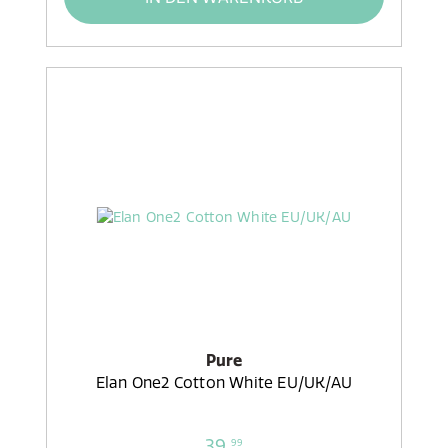
Pure
Elan One2 Cotton White EU/UK/AU
39,
99