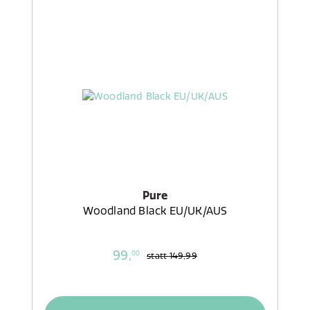
Pure
Woodland Black EU/UK/AUS
99,
00
statt
149,99