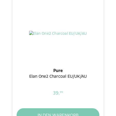
Pure
Elan One2 Charcoal EU/UK/AU
39,
99
IN DEN WARENKORB