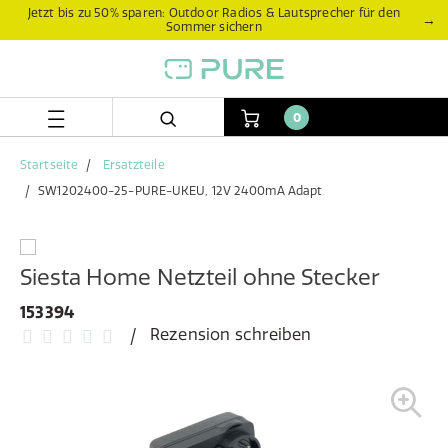
Zum
Zum
Jetzt bis zu 50% sparen: Outdoor Radios & Lautsprecher für den
→
Sommer sichern
Inhalt
Navigationsmenü
springen
springen
0
Startseite
Ersatzteile
SW1202400-25-PURE-UKEU, 12V 2400mA Adapt
Siesta Home Netzteil ohne Stecker
153394
Rezension schreiben