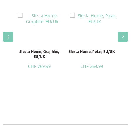
K PIN
Siesta Home, Graphite,
Siesta Home, Polar, EU/UK
AMPG0
3
EU/UK
CHF 269.99
CHF 269.99