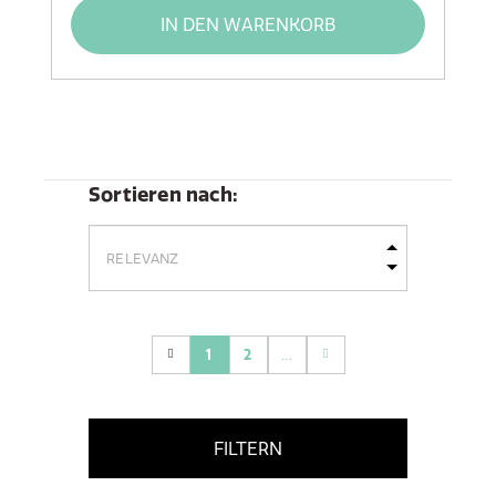
IN DEN WARENKORB
Sortieren nach:
1
2
...
(current)
FILTERN