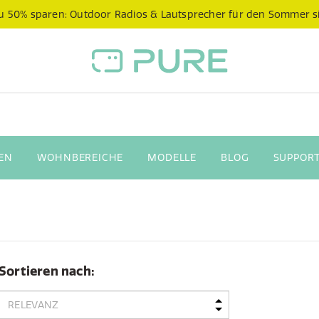
 zu 50% sparen: Outdoor Radios & Lautsprecher für den Sommer s
EN
WOHNBEREICHE
MODELLE
BLOG
SUPPORT
Sortieren nach: