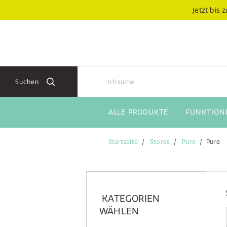
Zum
Zum
Jetzt bis
Inhalt
Navigationsmenü
springen
springen
Suchen
ALLE PRODUKTE
FUNKTION
Startseite
Stores
Pure
Pure
KATEGORIEN
WÄHLEN