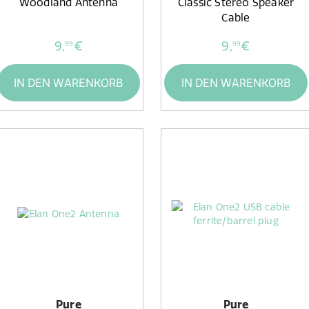
Woodland Antenna
Classic Stereo Speaker
Cable
9,
€
9,
€
99
99
IN DEN WARENKORB
IN DEN WARENKORB
Pure
Pure