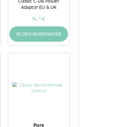
Classic C-D6 Power
Adaptor EU & UK
14,
€
99
IN DEN WARENKORB
Pure