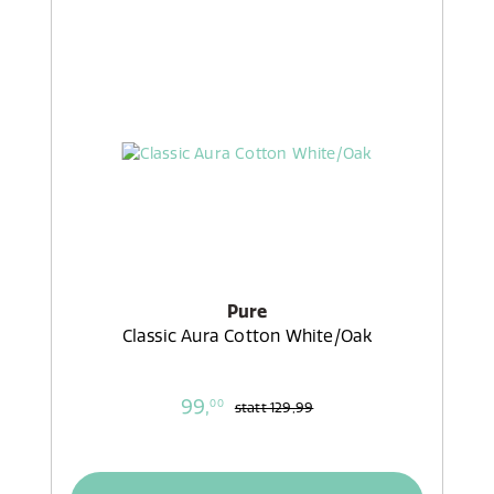
Pure
Classic Aura Cotton White/Oak
99,
00
statt
129,99