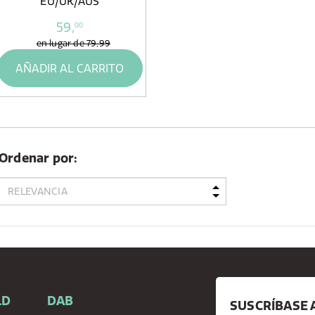
EU/UK/AUS
59,
00
en lugar de
79,99
AÑADIR AL CARRITO
Ordenar por:
LD
DAB
SUSCRÍBASE 