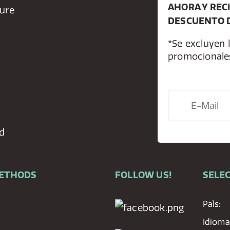
AHORA Y REC
ure
DESCUENTO D
*Se excluyen l
promocionale
d
METHODS
FOLLOW US!
SELEC
Paìs:
Idioma