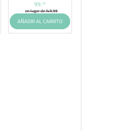
99,
00
en lugar de
149,99
AÑADIR AL CARRITO