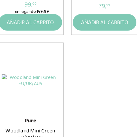
99,
00
79,
99
en lugar de
149,99
AÑADIR AL CARRITO
AÑADIR AL CARRITO
Pure
Woodland Mini Green