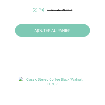
59,
€
00
au lieu de
79,99 €
AJOUTER AU PANIER