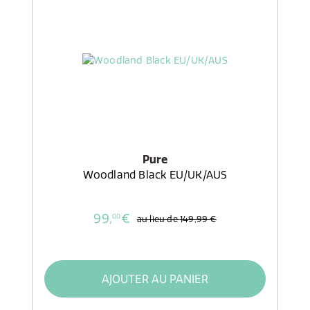
Pure
Woodland Black EU/UK/AUS
99,
€
00
au lieu de
149,99 €
AJOUTER AU PANIER