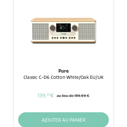
Pure
Classic C-D6 Cotton White/Oak EU/UK
139,
€
99
au lieu de
199,99 €
AJOUTER AU PANIER