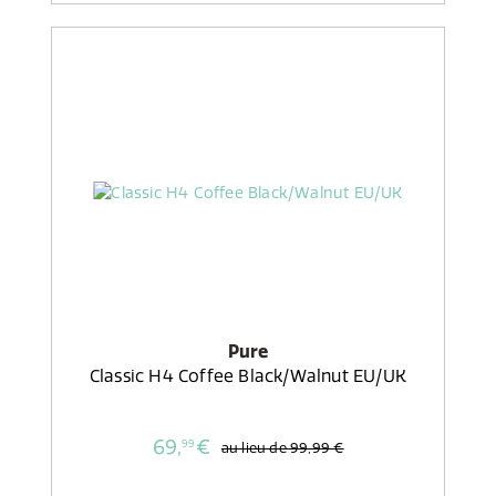
Pure
Classic H4 Coffee Black/Walnut EU/UK
69,
€
99
au lieu de
99,99 €