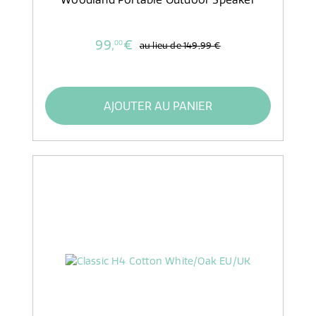
99,
€
00
au lieu de
149,99 €
AJOUTER AU PANIER