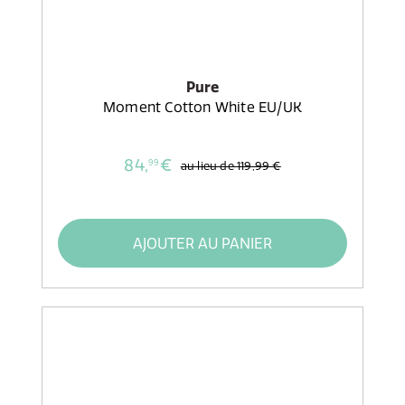
Pure
Moment Cotton White EU/UK
84,
€
99
au lieu de
119,99 €
AJOUTER AU PANIER