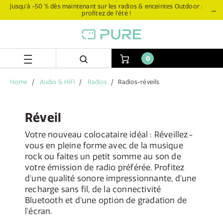
Aller
Aller
Jusqu’à -50 % dès maintenant sur les radios & enceintes Outdoor :
→
profitez de l’été !
directement
au
au
menu
contenu
de
navigation
0
Home
Audio & HiFi
Radios
Radios-réveils
Réveil
Votre nouveau colocataire idéal : Réveillez-
vous en pleine forme avec de la musique
rock ou faites un petit somme au son de
votre émission de radio préférée. Profitez
d'une qualité sonore impressionnante, d'une
recharge sans fil, de la connectivité
Bluetooth et d'une option de gradation de
l'écran.