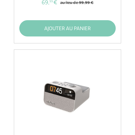
69,
€
99
au lieu de
99,99 €
AJOUTER AU PANIER