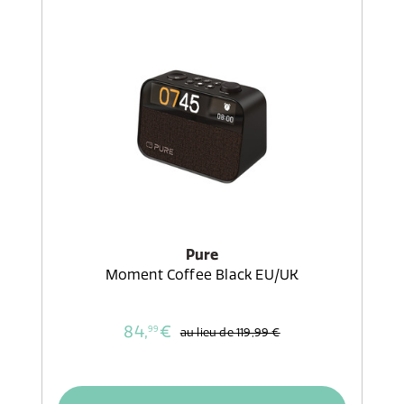
Pure
Moment Coffee Black EU/UK
84,
€
99
au lieu de
119,99 €