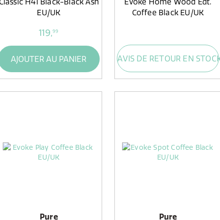
Classic H4i Black-Black Ash
Evoke Home Wood Edt.
EU/UK
Coffee Black EU/UK
119,
99
AVIS DE RETOUR EN STOC
AJOUTER AU PANIER
Pure
Pure