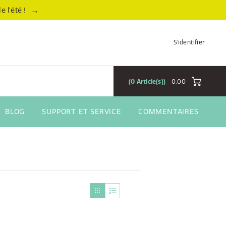
→
 l’été !
S'identifier
0
Article(s)
0,00
BLOG
SUPPORT ET SERVICE
COMMENTAIRES