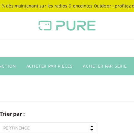
 % dès maintenant sur les radios & enceintes Outdoor : profitez de
NCTION
ACHETER PAR PIÈCES
ACHETER PAR SÉRIE
Trier par :