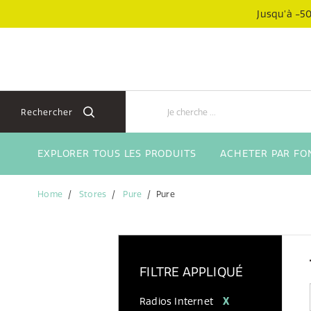
Aller
Aller
Jusqu’à -50
directement
au
au
menu
contenu
de
navigation
Rechercher
EXPLORER TOUS LES PRODUITS
ACHETER PAR FO
Home
Stores
Pure
Pure
FILTRE APPLIQUÉ
Radios Internet
X