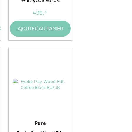
White/Oak EU/UK
499,
99
K
AJOUTER AU PANIER
Pure