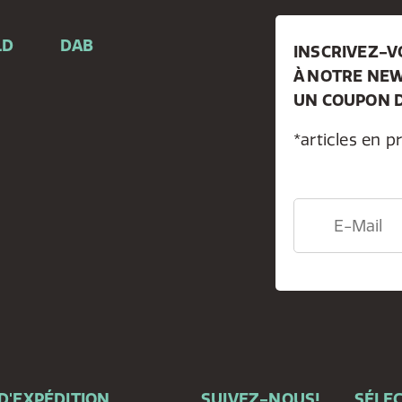
LD
DAB
INSCRIVEZ-
À NOTRE NEW
e
UN COUPON D
*articles en p
D'EXPÉDITION
SUIVEZ-NOUS!
SÉLEC