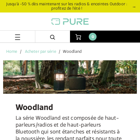
Aller
Aller
Jusqu’à -50 % dès maintenant sur les radios & enceintes Outdoor :
→
profitez de l’été !
directement
au
au
menu
contenu
de
navigation
0
Home
Acheter par série
Woodland
Woodland
La série Woodland est composée de haut-
parleurs/radios et de haut-parleurs
Bluetooth qui sont étanches et résistants à
la poussière, les rendant parfaits pour toute