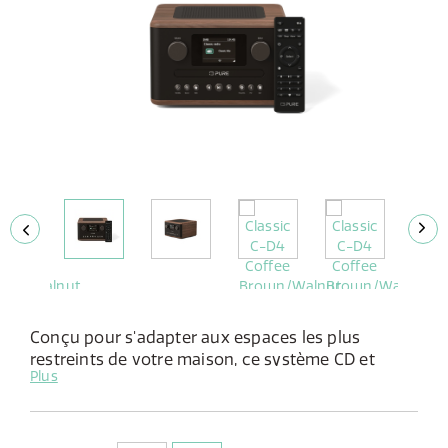
Conçu pour s'adapter aux espaces les plus
restreints de votre maison, ce système CD et
Plus
radio compact tout-en-un offre un son complet
dans un design élégant et peu encombrant.
Caractéristiques :