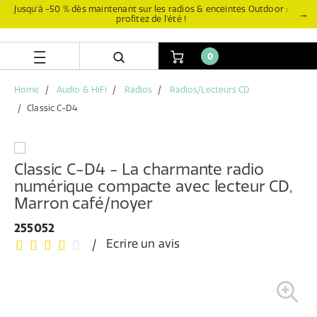
Aller
Aller
Jusqu’à -50 % dès maintenant sur les radios & enceintes Outdoor :
→
profitez de l’été !
directement
au
au
menu
contenu
de
0
navigation
Home
Audio & HiFi
Radios
Radios/Lecteurs CD
Classic C-D4
Classic C-D4 - La charmante radio
numérique compacte avec lecteur CD,
Marron café/noyer
255052
Ecrire un avis