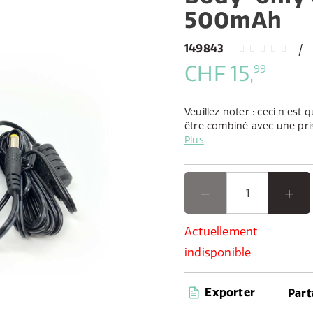
500mAh
149843
CHF 15,
99
Veuillez noter : ceci n'est 
être combiné avec une pri
peut être trouvée ci-desso
Plus
Actuellement
indisponible
Exporter
Part