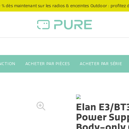
 % dès maintenant sur les radios & enceintes Outdoor : profitez de
NCTION
ACHETER PAR PIÈCES
ACHETER PAR SÉRIE
Elan E3/BT
Power Sup
Body-only