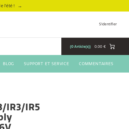
→
 l’été !
S'identifier
0
Article(s)
0,00 €
BLOG
SUPPORT ET SERVICE
COMMENTAIRES
3/IR3/IR5
ply
 6V