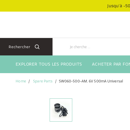
Aller
Aller
Jusqu’à -50
directement
au
au
menu
contenu
de
navigation
Rechercher
EXPLORER TOUS LES PRODUITS
ACHETER PAR FO
Home
Spare Parts
SW060-500-AM, 6V 500mA Universal