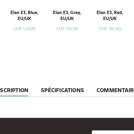
Elan E3, Blue,
Elan E3, Grey,
Elan E3, Red,
EU/UK
EU/UK
EU/UK
CHF 129.99
CHF 114.90
CHF 114.90
RRENT
SCRIPTION
SPÉCIFICATIONS
COMMENTAIR
B: