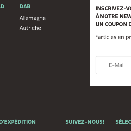
LD
DAB
INSCRIVEZ-
À NOTRE NEW
e
Allemagne
UN COUPON D
Autriche
*articles en p
D'EXPÉDITION
SUIVEZ-NOUS!
SÉLEC