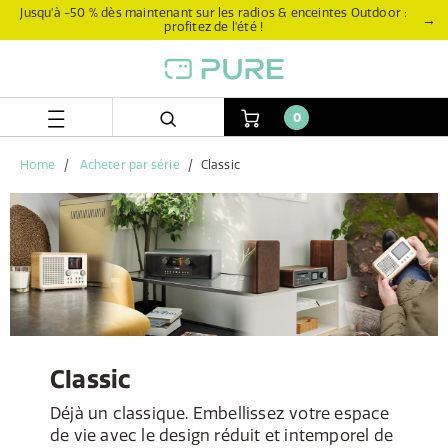
Aller
Aller
Jusqu’à -50 % dès maintenant sur les radios & enceintes Outdoor :
→
profitez de l’été !
directement
au
au
menu
contenu
de
navigation
0
Home
Acheter par série
Classic
Classic
Déjà un classique. Embellissez votre espace
de vie avec le design réduit et intemporel de