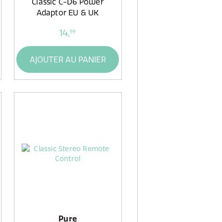
Classic C-D6 Power
Adaptor EU & UK
14,
99
AJOUTER AU PANIER
Pure