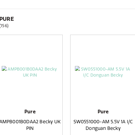
PURE
(156)
Pure
Pure
AMPB001B0DAA2 Becky UK
SW0551000-AM 5.5V 1A I/C
PIN
Donguan Becky