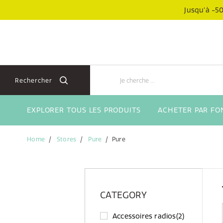
Aller
Aller
Jusqu’à -50
directement
au
au
menu
contenu
de
navigation
Rechercher
EXPLORER TOUS LES PRODUITS
ACHETER PAR FO
Home
Stores
Pure
Pure
CATEGORY
Accessoires radios
(2)