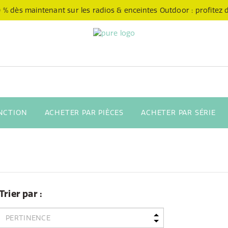
 % dès maintenant sur les radios & enceintes Outdoor : profitez de
NCTION
ACHETER PAR PIÈCES
ACHETER PAR SÉRIE
Trier par :