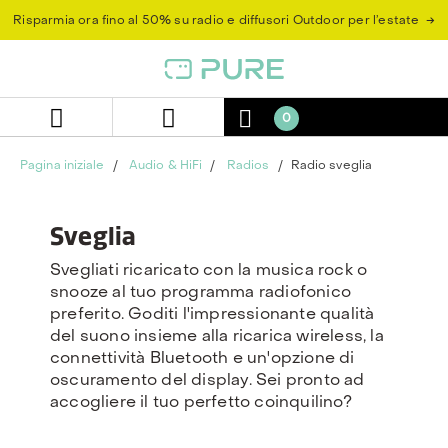
Salta
Salta
→
Risparmia ora fino al 50% su radio e diffusori Outdoor per l’estate
al
al
contenuto
menu
di
navigazione
0
Pagina iniziale
Audio & HiFi
Radios
Radio sveglia
Sveglia
Svegliati ricaricato con la musica rock o
snooze al tuo programma radiofonico
preferito. Goditi l'impressionante qualità
del suono insieme alla ricarica wireless, la
connettività Bluetooth e un'opzione di
oscuramento del display. Sei pronto ad
accogliere il tuo perfetto coinquilino?