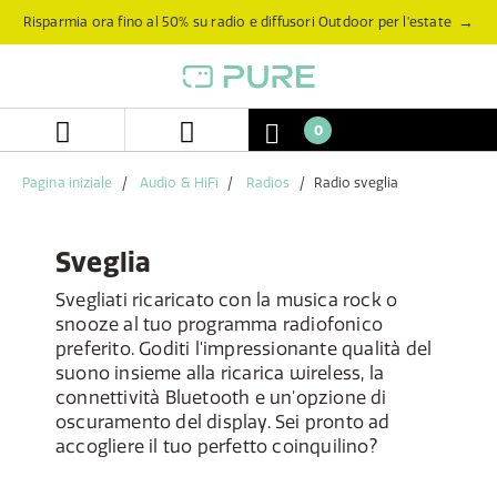
Salta
Salta
→
Risparmia ora fino al 50% su radio e diffusori Outdoor per l’estate
al
al
contenuto
menu
di
navigazione
0
Pagina iniziale
Audio & HiFi
Radios
Radio sveglia
Sveglia
Svegliati ricaricato con la musica rock o
snooze al tuo programma radiofonico
preferito. Goditi l'impressionante qualità del
suono insieme alla ricarica wireless, la
connettività Bluetooth e un'opzione di
oscuramento del display. Sei pronto ad
accogliere il tuo perfetto coinquilino?