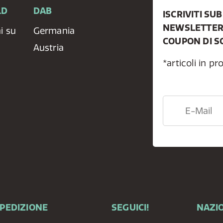
LD
DAB
ISCRIVITI SU
NEWSLETTER 
i su
Germania
COUPON DI S
Austria
*articoli in p
SPEDIZIONE
SEGUICI!
NAZIO