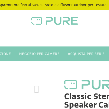
sparmia ora fino al 50% su radio e diffusori Outdoor per l’estate
NZIONE
NEGOZIO PER CAMERE
ACQUISTA PER SERIE
Classic Ste
Speaker Ca