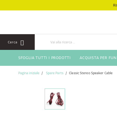
Salta
Salta
Ri
al
al
contenuto
menu
di
navigazione
Cerca
SFOGLIA TUTTI I PRODOTTI
ACQUISTA PER FU
Pagina iniziale
Spare Parts
Classic Stereo Speaker Cable