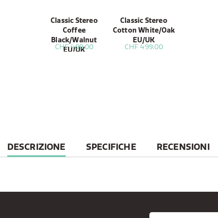
Classic Stereo
Classic Stereo
Coffee
Cotton White/Oak
Black/Walnut
EU/UK
CHF 499.00
CHF 499.00
EU/UK
CURRENT
DESCRIZIONE
SPECIFICHE
RECENSIONI
TAB: