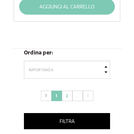
AGGIUNGI AL CARRELLO
Ordina per:
1
2
...
(current)
FILTRA