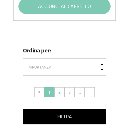
AGGIUNGI AL CARRELLO
Ordina per:
1
2
3
...
(current)
FILTRA