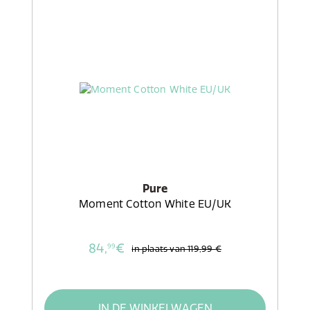
Pure
Moment Cotton White EU/UK
84,
€
99
in plaats van
119,99 €
IN DE WINKELWAGEN