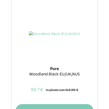
Pure
Woodland Black EU/UK/AUS
99,
€
00
in plaats van
149,99 €