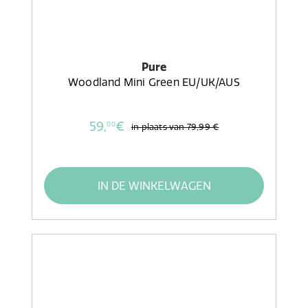
Pure
Woodland Mini Green EU/UK/AUS
59,
€
00
in plaats van
79,99 €
IN DE WINKELWAGEN