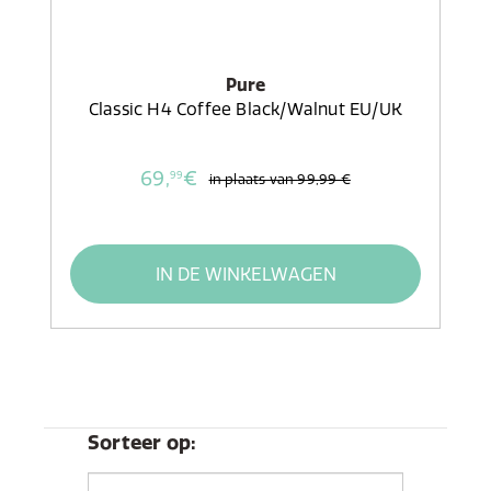
Pure
Classic H4 Coffee Black/Walnut EU/UK
69,
€
99
in plaats van
99,99 €
IN DE WINKELWAGEN
Sorteer op: