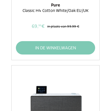
Pure
Classic H4 Cotton White/Oak EU/UK
69,
€
99
in plaats van
99,99 €
IN DE WINKELWAGEN