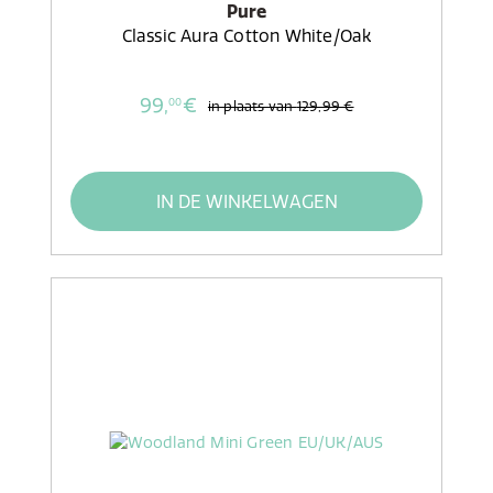
Pure
Classic Aura Cotton White/Oak
99,
€
00
in plaats van
129,99 €
IN DE WINKELWAGEN