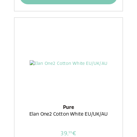
Pure
Elan One2 Cotton White EU/UK/AU
39,
€
99