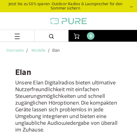
Zum
Zum
Jetzt bis zu 50% sparen: Outdoor Radios & Lautsprecher für den
→
Sommer sichern
Inhalt
Navigationsmenü
springen
springen
0
Startseite
Modelle
Elan
Elan
Unsere Elan Digitalradios bieten ultimative
Nutzerfreundlichkeit mit einfachen
Steuerungsmöglichkeiten und schnell
zugänglichen Höroptionen. Die kompakten
Geräte lassen sich problemlos in jede
Umgebung integrieren und bieten eine
unglaubliche Audiowiedergabe von überall
im Zuhause.