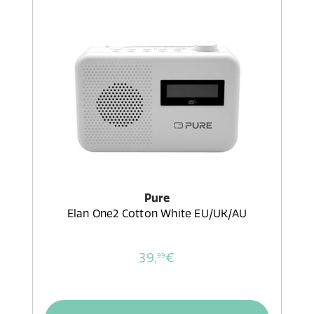
Pure
Elan One2 Cotton White EU/UK/AU
39,
€
99