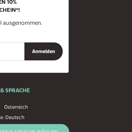
EN 10%
CHEIN*!
kel ausgenommen.
 & SPRACHE
Österreich
he:
Deutsch
AND & SPRACHE WÄHLEN