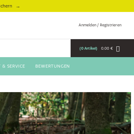
→
ichern
Anmelden / Registrieren
0
Artikel
0,00 €
 & SERVICE
BEWERTUNGEN