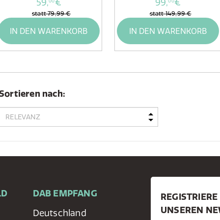
59,
€
99,
€
00
00
statt
79,99 €
statt
149,99 €
IN DEN WARENKORB
IN DEN WARENKORB
Sortieren nach:
LD
DAB EMPFANG
REGISTRIERE 
UNSEREN NE
Deutschland