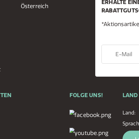
ERHALTE EIN
Österreich
RABATTGUTS
*Aktionsarti
t
RTEN
FOLGE UNS!
LAND
Land:
Sprac
L