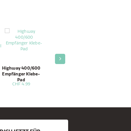
Highway 400/600
Highway 400/600
Highway
Empfänger Klebe-
Erdungskabel
400/600,
Pad
Halterung
CHF 4.99
CHF 4.99
CHF 4.99