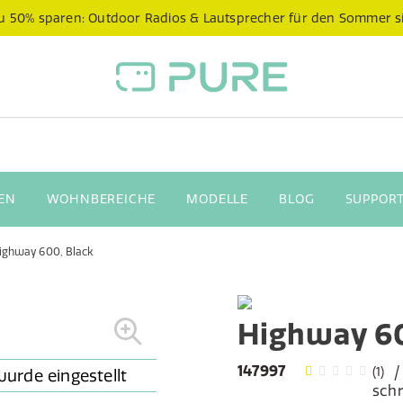
 zu 50% sparen: Outdoor Radios & Lautsprecher für den Sommer s
EN
WOHNBEREICHE
MODELLE
BLOG
SUPPORT
ighway 600, Black
Highway 60
147997
(1)
sch