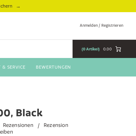
→
ichern
Anmelden / Registrieren
0
Artikel
0,00
 & SERVICE
BEWERTUNGEN
0, Black
Rezensionen
Rezension
reiben