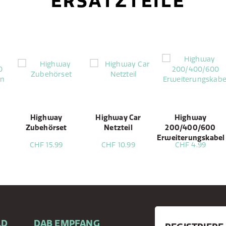
ERSATZTEILE
Highway
Highway Car
Highway
Zubehörset
Netzteil
200/400/600
n
Erweiterungskabel
CHF 15.99
CHF 10.99
CHF 4.99
LD
DAB EMPFANG