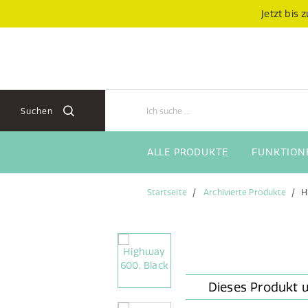
Zum
Zum
Jetzt bis
Inhalt
Navigationsmenü
springen
springen
Suchen
ALLE PRODUKTE
FUNKTION
Startseite
Archivierte Produkte
H