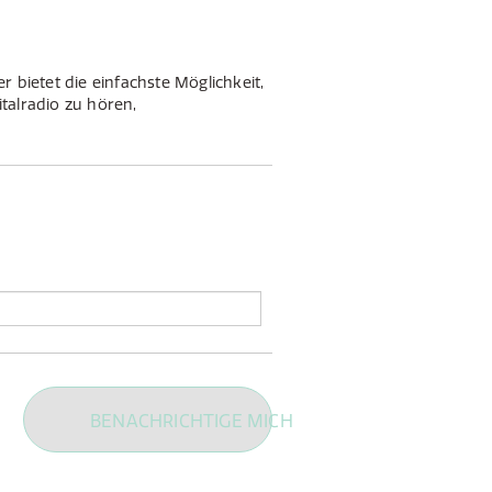
r bietet die einfachste Möglichkeit,
talradio zu hören,
d Bluetooth-Musik von Ihrem
BENACHRICHTIGE MICH