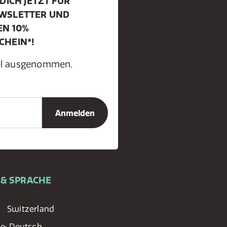
DICH JETZT FÜR
WSLETTER UND
EN 10%
CHEIN*!
kel ausgenommen.
 & SPRACHE
Switzerland
he:
Deutsch