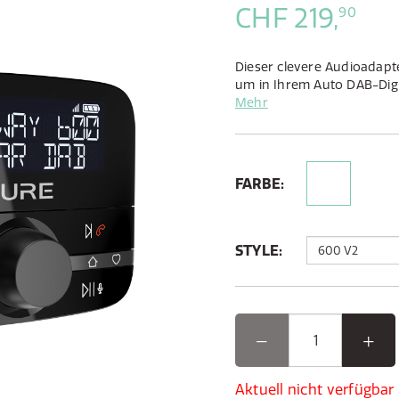
CHF 219,
90
Dieser clevere Audioadapte
um in Ihrem Auto DAB-Digi
freisprecheinrichtung un
Mehr
Mobilgerät zu streamen.
FARBE:
STYLE:
Aktuell nicht verfügbar