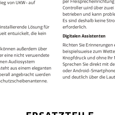
per Freisprecheinrichtung 
tieg von UKW- auf
Controller wird über zwe
betrieben und kann problem
Es sind deshalb keine St
nstallierende Lösung für
erforderlich.
it entwickelt, die kein
Digitalen Assistenten
Richten Sie Erinnerungen 
 können außerdem über
beispielsweise zum Wetter
er eine nicht verwendete
Knopfdruck und ohne Ihr 
enen Audiosystem
Sprechen Sie direkt mit de
teht aus einem eleganten
oder Android-Smartphones
überall angebracht werden
und deutlich über die Lau
dschutzscheibenantenne.