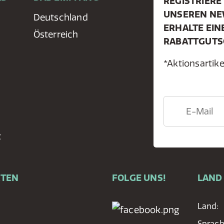
REGISTRIERE 
UNSEREN NE
Deutschland
ERHALTE EIN
Österreich
RABATTGUTS
*Aktionsarti
t
RTEN
FOLGE UNS!
LAND
Land:
Sprac