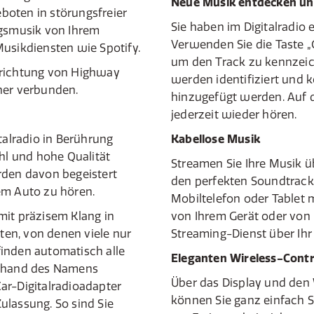
Neue Musik entdecken un
boten in störungsfreier
Sie haben im Digitalradio 
ngsmusik von Ihrem
Verwenden Sie die Taste 
Musikdiensten wie Spotify.
um den Track zu kennzei
nrichtung von Highway
werden identifiziert und k
her verbunden.
hinzugefügt werden. Auf 
jederzeit wieder hören.
talradio in Berührung
Kabellose Musik
l und hohe Qualität
Streamen Sie Ihre Musik ü
rden davon begeistert
den perfekten Soundtrack f
em Auto zu hören.
Mobiltelefon oder Tablet 
mit präzisem Klang in
von Ihrem Gerät oder von
lten, von denen viele nur
Streaming-Dienst über Ih
 finden automatisch alle
Eleganten Wireless-Contr
anhand des Namens
Über das Display und den
ar-Digitalradioadapter
können Sie ganz einfach 
ulassung. So sind Sie