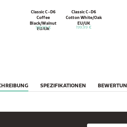
Classic C-D6
Classic C-D6
Coffee
Cotton White/Oak
Black/Walnut
EU/UK
199,99 €
199,99 €
EU/UK
RENT
CHREIBUNG
SPEZIFIKATIONEN
BEWERTU