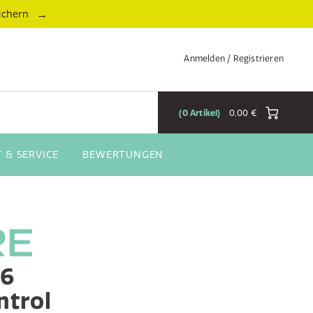
→
ichern
Anmelden / Registrieren
0
Artikel
0,00 €
 & SERVICE
BEWERTUNGEN
D6
ntrol