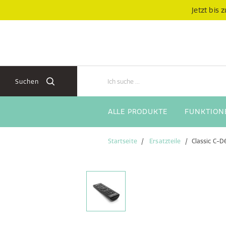
Zum
Zum
Jetzt bis
Inhalt
Navigationsmenü
springen
springen
Suchen
ALLE PRODUKTE
FUNKTION
Startseite
Ersatzteile
Classic C-