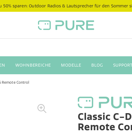
 zu 50% sparen: Outdoor Radios & Lautsprecher für den Sommer s
EN
WOHNBEREICHE
MODELLE
BLOG
SUPPORT
D6 Remote Control
Classic C-
Remote Co