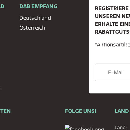
LD
DAB EMPFANG
REGISTRIERE 
UNSEREN NE
Deutschland
ERHALTE EIN
Österreich
RABATTGUTS
*Aktionsarti
t
RTEN
FOLGE UNS!
LAND
Land: