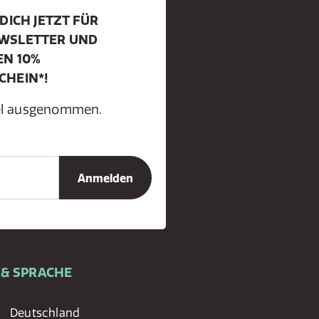
DICH JETZT FÜR
WSLETTER UND
EN 10%
CHEIN*!
kel ausgenommen.
 & SPRACHE
Deutschland