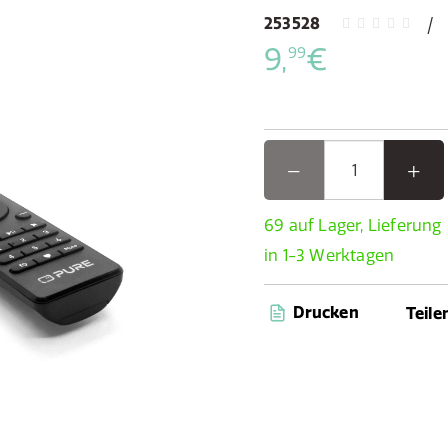
253528
9,
€
99
69 auf Lager, Lieferung
in 1-3 Werktagen
Drucken
Teile