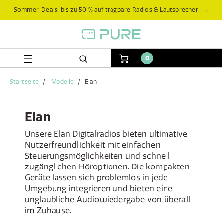
Zum
Zum
→
Sommer-Deals: bis zu 50 % auf tragbare Radios & Lautsprecher
Inhalt
Navigationsmenü
springen
springen
0
Startseite
Modelle
Elan
Elan
Unsere Elan Digitalradios bieten ultimative
Nutzerfreundlichkeit mit einfachen
Steuerungsmöglichkeiten und schnell
zugänglichen Höroptionen. Die kompakten
Geräte lassen sich problemlos in jede
Umgebung integrieren und bieten eine
unglaubliche Audiowiedergabe von überall
im Zuhause.