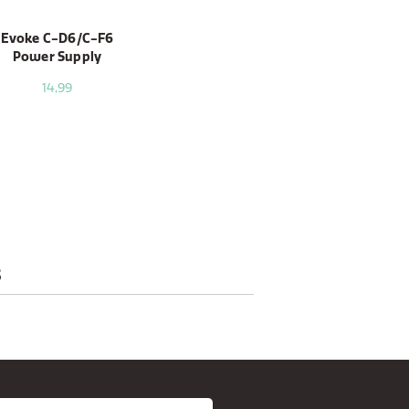
Evoke C-D6/C-F6
Power Supply
14,99
S