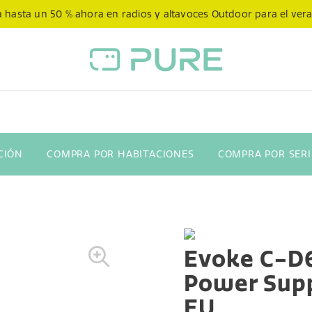
 hasta un 50 % ahora en radios y altavoces Outdoor para el ver
CIÓN
COMPRA POR HABITACIONES
COMPRA POR SERI
Evoke C-D
Power Supp
EU