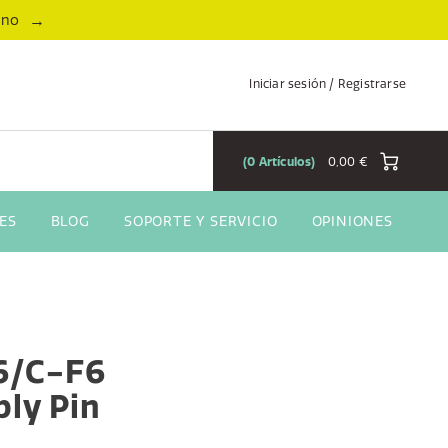
→
ano
Iniciar sesión / Registrarse
0
Artículos
0,00 €
ES
BLOG
SOPORTE Y SERVICIO
OPINIONES
6/C-F6
ly Pin