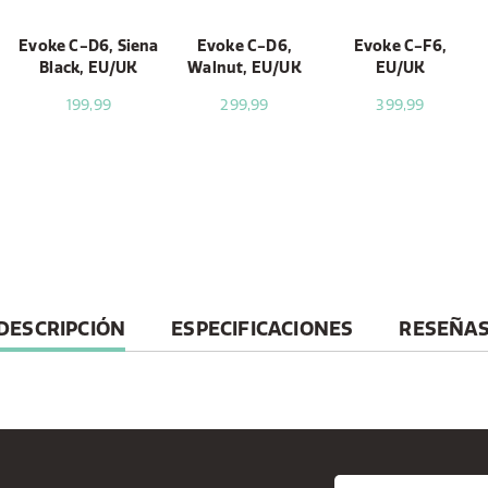
y
Evoke C-D6, Siena
Evoke C-D6,
Evoke C-F6,
Black, EU/UK
Walnut, EU/UK
EU/UK
199,99
299,99
399,99
CURRENT
DESCRIPCIÓN
ESPECIFICACIONES
RESEÑA
TAB: