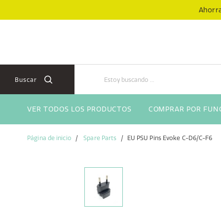
Skip
Skip
Ahorra
to
to
content
navigation
menu
Buscar
VER TODOS LOS PRODUCTOS
COMPRAR POR FUN
Página de inicio
Spare Parts
EU PSU Pins Evoke C-D6/C-F6