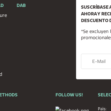
LD
DAB
SUSCRÍBASE 
AHORA Y REC
ure
DESCUENTO D
*Se excluyen l
promocionale
d
METHODS
FOLLOW US!
SELEC
Paìs: