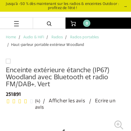
Aller
Aller
Jusqu’à -50 % dès maintenant sur les radios & enceintes Outdoor :
→
profitez de l’été !
directement
au
au
menu
contenu
de
0
navigation
Home
Audio & HiFi
Radios
Radios portables
Haut-parleur portable extérieur Woodland
Enceinte extérieure étanche (IP67)
Woodland avec Bluetooth et radio
FM/DAB+, Vert
251891
Afficher les avis
Ecrire un
(4)
avis