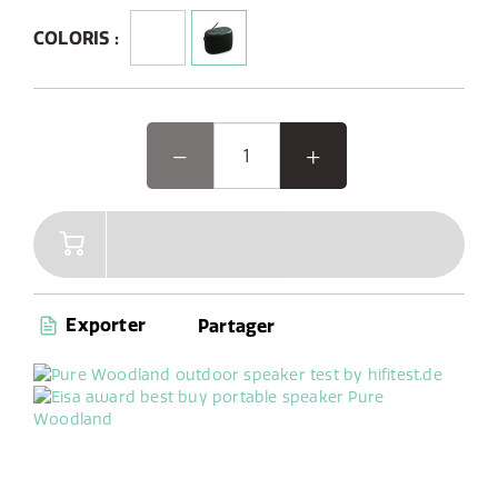
Conçue pour une durabilité robuste, elle possède une
classification IP67, la rendant résistante à la poussière
COLORIS :
et étanche pour une utilisation extérieure.
Woodland, l'enceinte extérieure primée par l'EISA, est
conçue pour vos aventures en plein air. Cette enceinte
Bluetooth robuste et étanche se connecte facilement à
votre téléphone et offre la radio DAB+/FM avec 6
préréglages. Sa forme ovale unique et ses pare-chocs
renforcés la rendent facile à utiliser et durable, parfaite
pour le jardinage ou le camping sans souci. Avec
jusqu'à 14 heures d'autonomie, Woodland est votre
compagnon idéal pour toute activité extérieure,
bricolage en intérieur ou sessions de cuisine.
Exporter
Partager