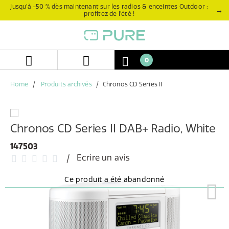
Aller
Aller
Jusqu’à -50 % dès maintenant sur les radios & enceintes Outdoor :
→
profitez de l’été !
directement
au
au
menu
contenu
de
navigation
0
Home
Produits archivés
Chronos CD Series II
Chronos CD Series II DAB+ Radio, White
147503
Ecrire un avis