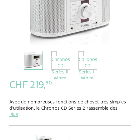
CHF 219,
90
Avec de nombreuses fonctions de chevet très simples
d'utilisation, le Chronos CD Series 2 rassemble des
performances audio optimales dans un volume
Plus
minimal.