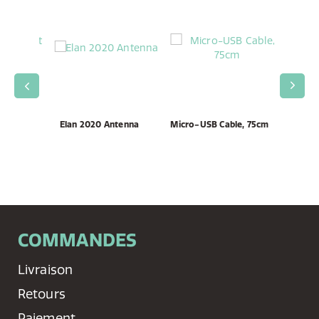
t Grille
Elan 2020 Antenna
Micro-USB Cable, 75cm
DAB+/C
COMMANDES
Livraison
Retours
Paiement