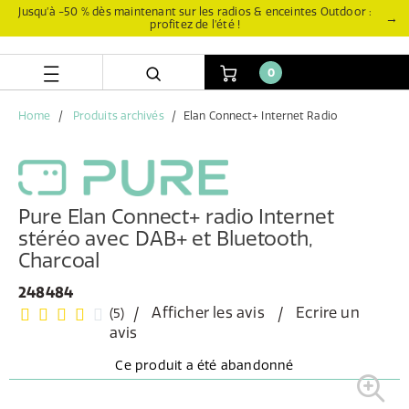
Aller
Aller
Jusqu’à -50 % dès maintenant sur les radios & enceintes Outdoor :
→
profitez de l’été !
directement
au
au
menu
contenu
de
0
navigation
Home
Produits archivés
Elan Connect+ Internet Radio
Pure Elan Connect+ radio Internet
stéréo avec DAB+ et Bluetooth,
Charcoal
248484
Afficher les avis
Ecrire un
(5)
avis