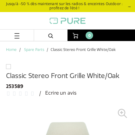
Aller
Aller
Jusqu’à -50 % dès maintenant sur les radios & enceintes Outdoor :
→
profitez de l’été !
directement
au
au
menu
contenu
de
navigation
0
Home
Spare Parts
Classic Stereo Front Grille White/Oak
Classic Stereo Front Grille White/Oak
253589
Ecrire un avis