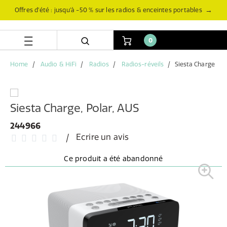
Aller
Aller
→
Offres d’été : jusqu’à -50 % sur les radios & enceintes portables
directement
au
au
menu
contenu
de
0
navigation
Home
Audio & HiFi
Radios
Radios-réveils
Siesta Charge
Siesta Charge, Polar, AUS
244966
Ecrire un avis