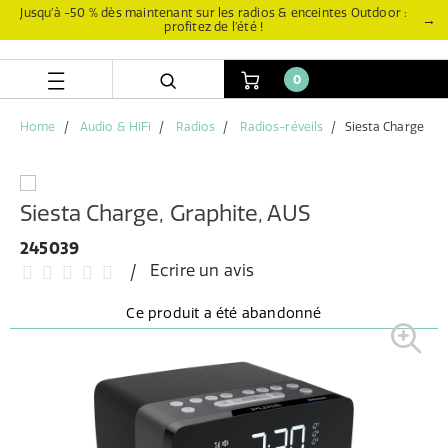
Aller
Aller
Jusqu’à -50 % dès maintenant sur les radios & enceintes Outdoor :
→
profitez de l’été !
directement
au
au
menu
contenu
de
0
navigation
Home
Audio & HiFi
Radios
Radios-réveils
Siesta Charge
Siesta Charge, Graphite, AUS
245039
Ecrire un avis