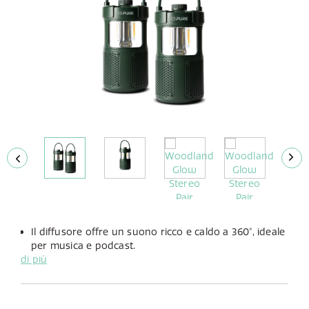
Il diffusore offre un suono ricco e caldo a 360°, ideale
per musica e podcast.
di più
La lampada LED integrata offre luminosità regolabile e
la scelta tra luce calda o fredda per adattarsi a
qualsiasi ambiente.
Con fino a 14 ore di riproduzione grazie alla batteria