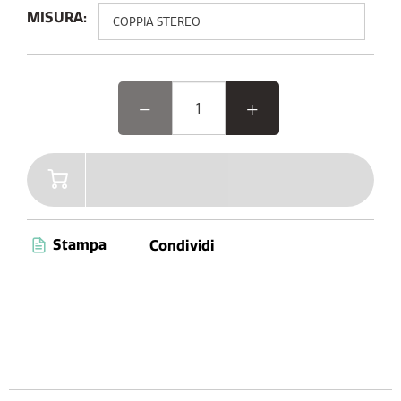
integrata, puoi portare il Woodland Glow ovunque.
MISURA:
Eleva la tua esperienza all'aperto con Woodland Glow, il
diffusore dove musica e luce si incontrano. Dotato di
connettività Bluetooth 5.3 avanzata e AUX, di una
comoda maniglia per il trasporto e fino a 14 ore di
autonomia, Woodland Glow è il tuo compagno ideale
per un intrattenimento senza fine. Inoltre, con le sue
capacità di resistenza alla polvere e all'acqua (certificato
IPX6), sei pronto a goderti la musica ovunque e in
qualsiasi momento.
Stampa
Condividi