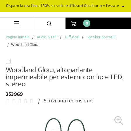
Salta
Salta
→
Risparmia ora fino al 50% su radio e diffusori Outdoor per l’estate
al
al
contenuto
menu
di
0
navigazione
Pagina iniziale
Audio & HiFi
Diffusori
Speaker portatili
Woodland Glow
Woodland Glow, altoparlante
impermeabile per esterni con luce LED,
stereo
253969
Scrivi una recensione