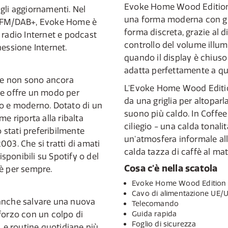
Evoke Home Wood Edition
gli aggiornamenti. Nel
una forma moderna con gra
e FM/DAB+, Evoke Home è
forma discreta, grazie al d
 radio Internet e podcast
controllo del volume illu
nessione Internet.
quando il display è chiuso 
adatta perfettamente a qua
che non sono ancora
L'Evoke Home Wood Edition 
me offre un modo per
da una griglia per altoparla
eo e moderno. Dotato di un
suono più caldo. In Coffee 
e riporta alla ribalta
ciliegio - una calda tonal
o stati preferibilmente
un'atmosfera informale all
2003. Che si tratti di amati
calda tazza di caffè al mat
ponibili su Spotify o del
Cosa c'è nella scatola
è per sempre.
Evoke Home Wood Edition
Cavo di alimentazione UE/U
anche salvare una nuova
Telecomando
forzo con un colpo di
Guida rapida
Foglio di sicurezza
 Le routine quotidiane più