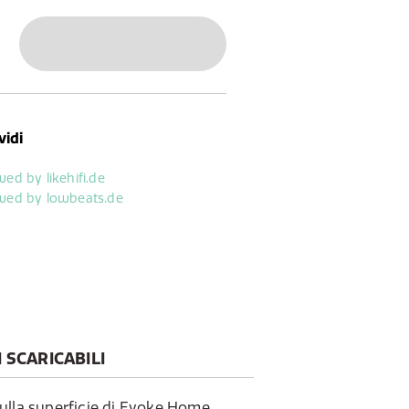
istema Hi-Fi che offre contenuti
ernazionali, DAB+ o dalla tua
vidi
SCARICABILI
ulla superficie di Evoke Home.