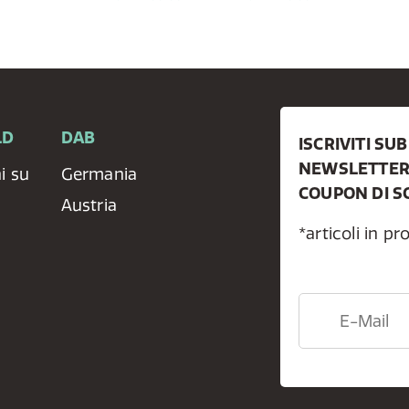
LD
DAB
ISCRIVITI SU
NEWSLETTER 
i su
Germania
COUPON DI S
Austria
*articoli in p