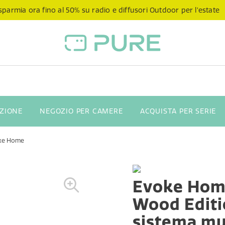
sparmia ora fino al 50% su radio e diffusori Outdoor per l’estate
NZIONE
NEGOZIO PER CAMERE
ACQUISTA PER SERIE
ke Home
Evoke Hom
Wood Editi
sistema mu