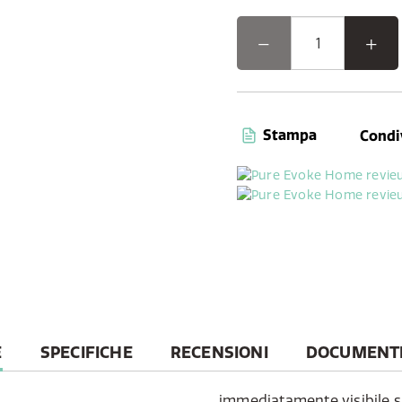
alternativa a un classico s
audio da stazioni radio int
collezione privata di CD.
Stampa
Condi
E
SPECIFICHE
RECENSIONI
DOCUMENTI 
immediatamente visibile s