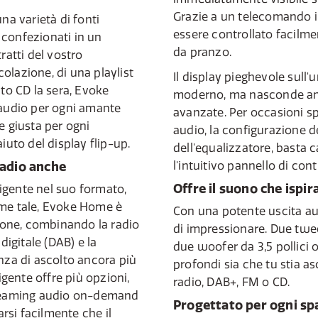
Grazie a un telecomando i
na varietà di fonti
essere controllato facilme
 confezionati in un
da pranzo.
ratti del vostro
olazione, di una playlist
Il display pieghevole sull'
ato CD la sera, Evoke
moderno, ma nasconde an
 audio per ogni amante
avanzate. Per occasioni sp
e giusta per ogni
audio, la configurazione d
iuto del display flip-up.
dell'equalizzatore, basta 
 radio anche
l'intuitivo pannello di cont
Offre il suono che ispir
igente nel suo formato,
ome tale, Evoke Home è
Con una potente uscita a
zione, combinando la radio
di impressionare. Due tw
digitale (DAB) e la
due woofer da 3,5 pollici 
nza di ascolto ancora più
profondi sia che tu stia a
igente offre più opzioni,
radio, DAB+, FM o CD.
treaming audio on-demand
Progettato per ogni sp
arsi facilmente che il