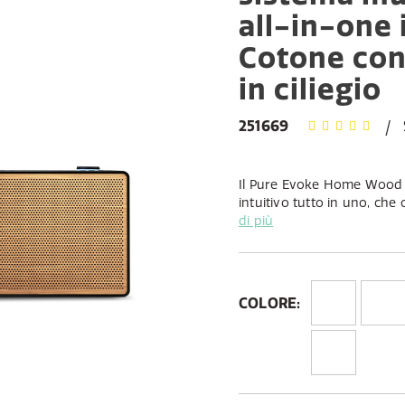
all-in-one 
Cotone con 
in ciliegio
251669
Il Pure Evoke Home Wood E
intuitivo tutto in uno, che
completamente connessa, c
di più
adatta alla tua casa.
Facendo tesoro del nostro 
in legno, Pure rivisita e tr
COLORE:
del legno per offrirti l'E
una griglia per diffusori in 
Un diffusore assolutament
potente in un design elega
contenuti audio da una var