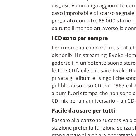
dispositivo rimanga aggiornato con 
caso improbabile di scarso segnal
preparato con oltre 85.000 stazioni
da tutto il mondo attraverso la con
I CD sono per sempre
Per i momenti e i ricordi musicali 
disponibili in streaming, Evoke Ho
goderseli in un potente suono ster
lettore CD facile da usare, Evoke Hom
privata gli album e i singoli che son
pubblicati solo su CD tra il 1983 e il 
album fuori stampa che non sono dis
CD mix per un anniversario - un CD 
Facile da usare per tutti
Passare alla canzone successiva o 
stazione preferita funziona senza s
mano grazie alla chiara operatività.