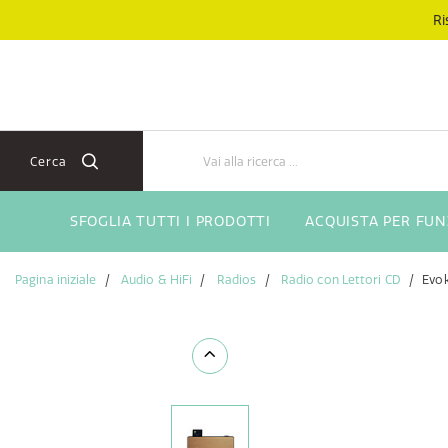
Salta
Salta
Ri
al
al
contenuto
menu
di
navigazione
Cerca
SFOGLIA TUTTI I PRODOTTI
ACQUISTA PER FU
Pagina iniziale
Audio & HiFi
Radios
Radio con Lettori CD
Evo