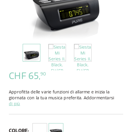
CHF 65,
90
Approfitta delle varie funzioni di allarme e inizia la
giornata con la tua musica preferita. Addormentarsi
sarà più facile con il display ad oscuramento automatica
di più
e il comodo timer di spegnimento.
COLORE: