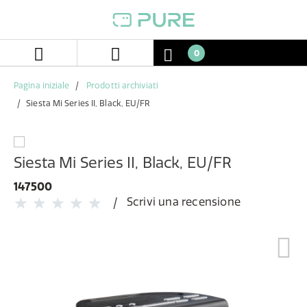
Salta
Salta
al
al
contenuto
menu
di
0
navigazione
Pagina iniziale
Prodotti archiviati
Siesta Mi Series II, Black, EU/FR
Siesta Mi Series II, Black, EU/FR
147500
Scrivi una recensione