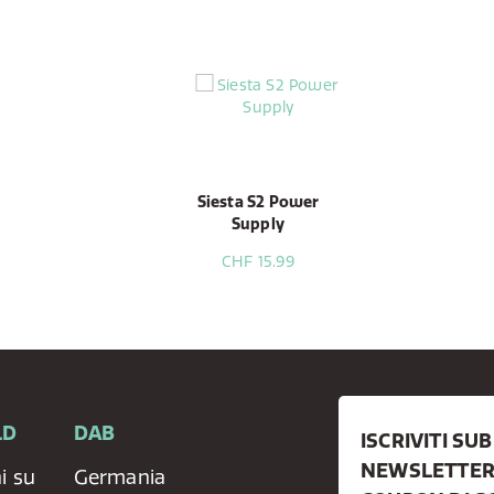
Siesta S2 Power
Supply
CHF 15.99
LD
DAB
ISCRIVITI SU
NEWSLETTER 
i su
Germania