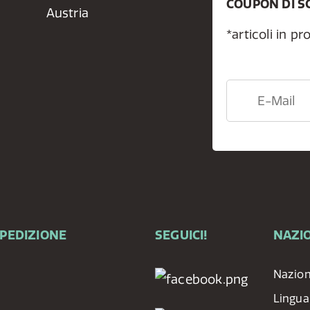
COUPON DI S
Austria
*articoli in p
SPEDIZIONE
SEGUICI!
NAZIO
Nazio
Lingua