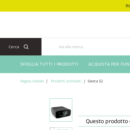
Salta
Salta
Ri
al
al
contenuto
menu
di
navigazione
Cerca
SFOGLIA TUTTI I PRODOTTI
ACQUISTA PER FU
Pagina iniziale
Prodotti archiviati
Siesta S2