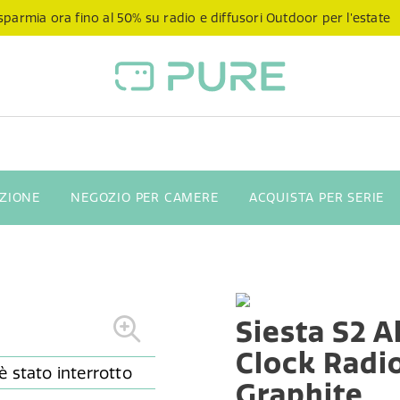
sparmia ora fino al 50% su radio e diffusori Outdoor per l’estate
NZIONE
NEGOZIO PER CAMERE
ACQUISTA PER SERIE
Siesta S2 
Clock Radio
Graphite