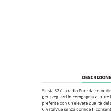
CURRENT
DESCRIZION
TAB:
Siesta S2 è la radio Pure da comod
per svegliarti in compagnia di tutte 
preferite con un'elevata qualità del 
CrystalVue senza cornice ti consente 