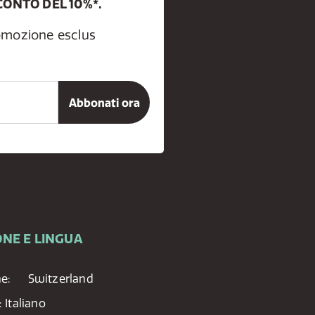
CONTO DEL 10%*.
romozione esclus
NE E LINGUA
ne:
Switzerland
:
Italiano