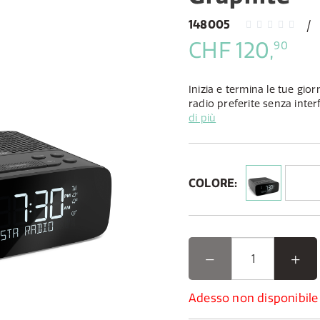
148005
CHF 120,
90
Inizia e termina le tue gio
radio preferite senza inter
digitale e FM compatta.
di più
COLORE:
Adesso non disponibile