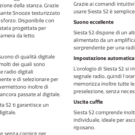
Grazie ai comandi intuitiv
zione della stanza. Grazie
usare Siesta S2 è semplic
lsante Snooze testurizzato
 sforzo. Disponibile con
Suono eccellente
 stata progettata per
Siesta S2 dispone di un alt
camera da letto.
alimentato da un amplific
sorprendente per una radi
suono di qualità digitale
Impostazione automatica 
 molti dei quali sono
L'orologio di Siesta S2 si
e radio digitali
segnale radio, quindi l'ora
nte e di selezionare per
memorizza inoltre tutte le
 permettono inoltre di
preselezione, senza necess
ancora passate al digitale.
Uscita cuffie
sta S2 ti garantisce un
gitale.
Siesta S2 comprende inoltre
individuale, ideale per asc
riposano.
 e senza cornice per