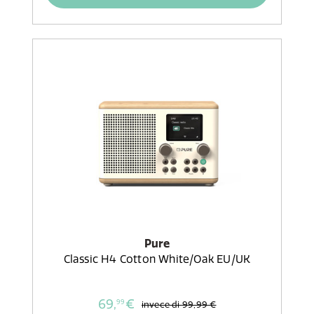
Pure
Classic H4 Cotton White/Oak EU/UK
69,
€
99
invece di
99,99 €