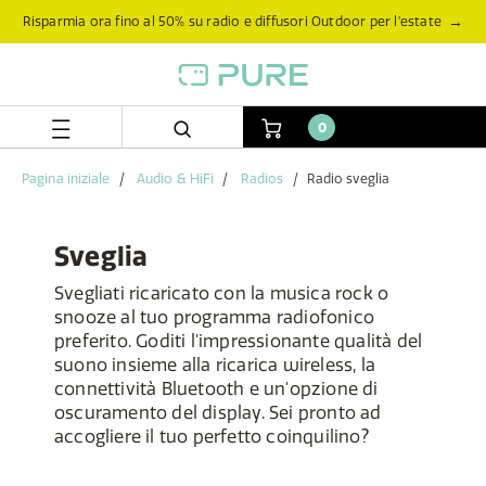
Salta
Salta
→
Risparmia ora fino al 50% su radio e diffusori Outdoor per l’estate
al
al
contenuto
menu
di
navigazione
0
Pagina iniziale
Audio & HiFi
Radios
Radio sveglia
Sveglia
Svegliati ricaricato con la musica rock o
snooze al tuo programma radiofonico
preferito. Goditi l'impressionante qualità del
suono insieme alla ricarica wireless, la
connettività Bluetooth e un'opzione di
oscuramento del display. Sei pronto ad
accogliere il tuo perfetto coinquilino?