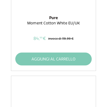
Pure
Moment Cotton White EU/UK
84,
€
99
invece di
119,99 €
AGGIUNGI AL CARRELLO