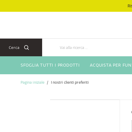
Salta
Salta
Ri
al
al
contenuto
menu
di
navigazione
Cerca
SFOGLIA TUTTI I PRODOTTI
ACQUISTA PER FU
Pagina iniziale
I nostri clienti preferiti