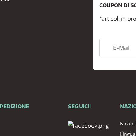
COUPON DI S
*articoli in p
SPEDIZIONE
SEGUICI!
NAZIO
Nazio
Lingua