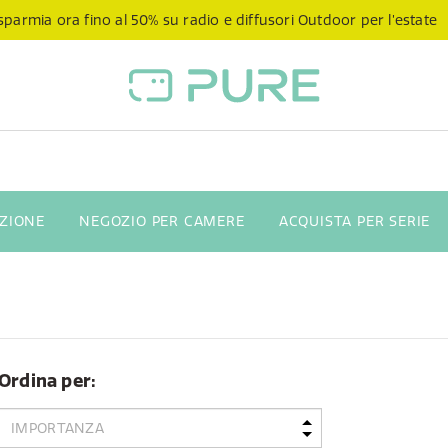
sparmia ora fino al 50% su radio e diffusori Outdoor per l’estate
NZIONE
NEGOZIO PER CAMERE
ACQUISTA PER SERIE
Ordina per: