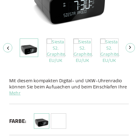
Mit diesem kompakten Digital- und UKW-Uhrenradio
können Sie beim Aufwachen und beim Einschlafen Ihre
Lieblingsradiosender in störungsfreier Qualität hören.
Mehr
FARBE: