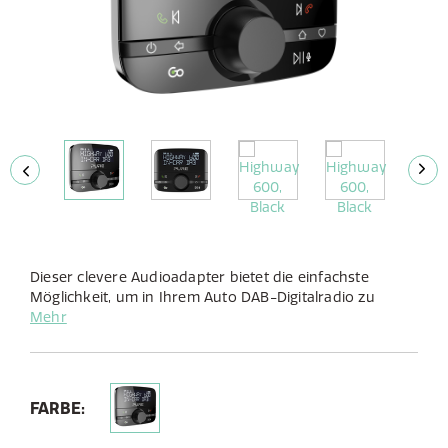
Dieser clevere Audioadapter bietet die einfachste
Möglichkeit, um in Ihrem Auto DAB-Digitalradio zu
hören, freisprecheinrichtung und Bluetooth-Musik von
Mehr
Ihrem Mobilgerät zu streamen.
FARBE: