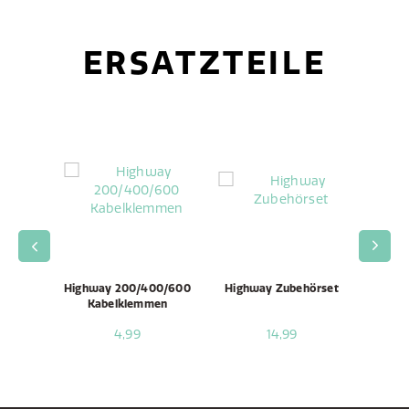
ERSATZTEILE
 Unit /
Highway 200/400/600
Highway Zubehörset
Highw
mbly
Kabelklemmen
4,99
14,99