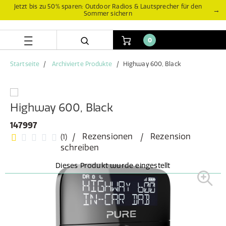
Zum
Zum
Jetzt bis zu 50% sparen: Outdoor Radios & Lautsprecher für den
→
Sommer sichern
Inhalt
Navigationsmenü
springen
springen
0
Startseite
Archivierte Produkte
Highway 600, Black
Highway 600, Black
147997
Rezensionen
Rezension
(1)
schreiben