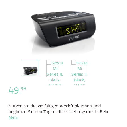
49,
99
Nutzen Sie die vielfältigen Weckfunktionen und
beginnen Sie den Tag mit ihrer Lieblingsmusik. Beim
Einschlafen hilft Ihnen das automatisch-dimmende
Mehr
Display und der komfortable Sleep-Timer.