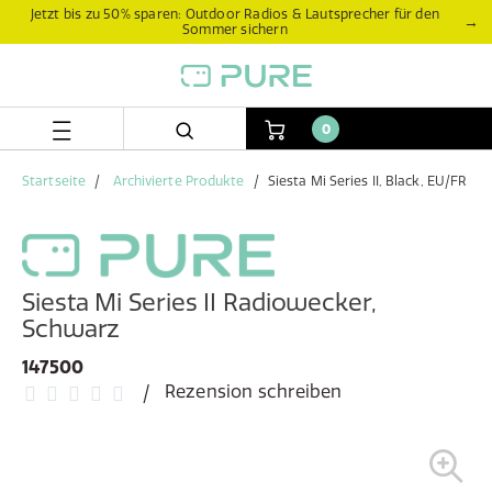
Zum
Zum
Jetzt bis zu 50% sparen: Outdoor Radios & Lautsprecher für den
→
Sommer sichern
Inhalt
Navigationsmenü
springen
springen
0
Startseite
Archivierte Produkte
Siesta Mi Series II, Black, EU/FR
Siesta Mi Series II Radiowecker,
Schwarz
147500
Rezension schreiben