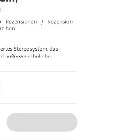
e
Rezensionen
Rezension
reiben
riertes Stereosystem, das
nd außergewöhnliche
m charmanten Zwei-Speaker-
 einer Haupt-Einheit (aktiv) und
echer für echte Stereo-Trennung
e: HDMI ARC für TV, Optical In,
C Soundcard
 und FM, speichert bis zu 40
r eine Fernbedienung und ein
splay