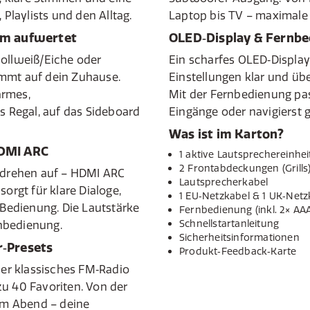
 Playlists und den Alltag.
Laptop bis TV – maximale F
um aufwertet
OLED‑Display & Fernbe
llweiß/Eiche oder
Ein scharfes OLED‑Display
immt auf dein Zuhause.
Einstellungen klar und übe
armes,
Mit der Fernbedienung pa
ns Regal, auf das Sideboard
Eingänge oder navigierst 
Was ist im Karton?
HDMI ARC
1 aktive Lautsprechereinhei
2 Frontabdeckungen (Grills
drehen auf – HDMI ARC
Lautsprecherkabel
sorgt für klare Dialoge,
1 EU‑Netzkabel & 1 UK‑Netz
edienung. Die Lautstärke
Fernbedienung (inkl. 2× AAA
Schnellstartanleitung
nbedienung.
Sicherheitsinformationen
‑Presets
Produkt‑Feedback‑Karte
oder klassisches FM‑Radio
zu 40 Favoriten. Von der
m Abend – deine