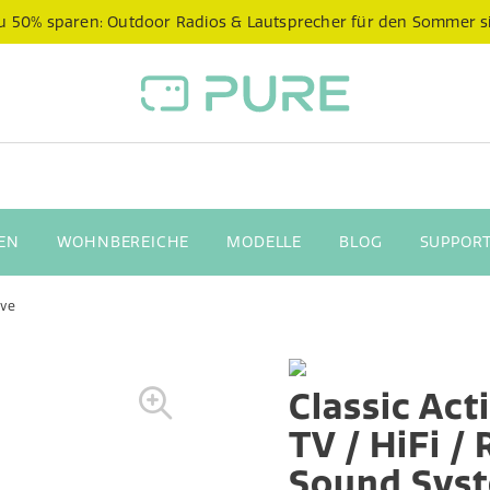
 zu 50% sparen: Outdoor Radios & Lautsprecher für den Sommer s
EN
WOHNBEREICHE
MODELLE
BLOG
SUPPORT
ive
Classic Act
TV / HiFi /
Sound Sys