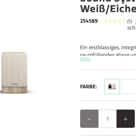
Weiß/Eich
254589
(5)
sch
Ein erstklassiges, integ
raumfüllenden Klang u
Mehr
Konnektivität in eine
Design liefert.
Features:
FARBE:
Aktives Stereosystem mit
einem passiven Lautspr
Alle modernen Anschlüss
Bluetooth 5.3 und USB-
Radioempfang über DAB+
Sender als Favoriten
Intuitive Steuerung übe
kontrastreiches OLED-Di