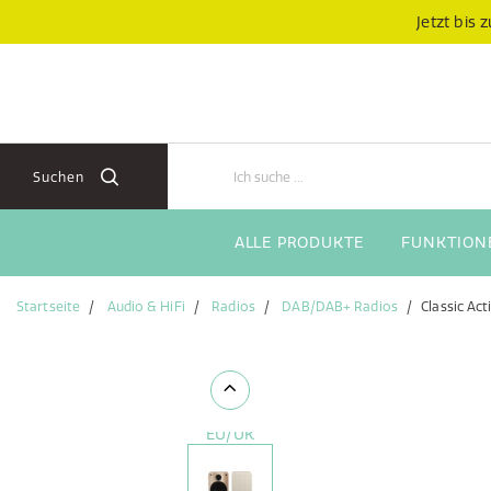
Zum
Zum
Jetzt bis
Inhalt
Navigationsmenü
springen
springen
Suchen
ALLE PRODUKTE
FUNKTION
Startseite
Audio & HiFi
Radios
DAB/DAB+ Radios
Classic Act