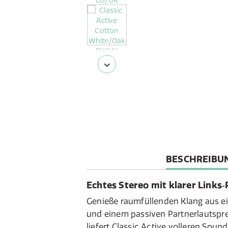
CURRENT
BESCHREIBU
TAB:
Echtes Stereo mit klarer Links
Genieße raumfüllenden Klang aus ei
und einem passiven Partnerlautspre
liefert Classic Active volleren Soun