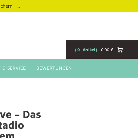
→
ichern
0
Artikel
0,00 €
 & SERVICE
BEWERTUNGEN
ive - Das
 Radio
tem,