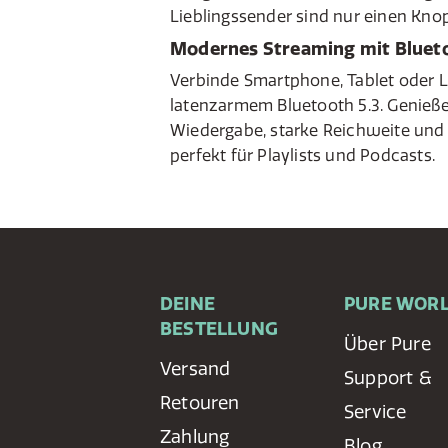
Lieblingssender sind nur einen Knop
Modernes Streaming mit Blueto
Verbinde Smartphone, Tablet oder L
latenzarmem Bluetooth 5.3. Genieße
Wiedergabe, starke Reichweite und 
perfekt für Playlists und Podcasts.
DEINE
PURE WOR
BESTELLUNG
Über Pure
Versand
Support &
Retouren
Service
Zahlung
Blog