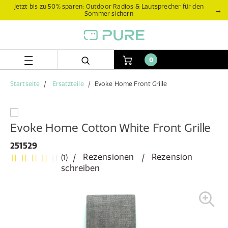
Zum
Zum
Jetzt bis zu 50% sparen: Outdoor Radios & Lautsprecher für den
→
Sommer sichern
Inhalt
Navigationsmenü
springen
springen
0
Startseite
Ersatzteile
Evoke Home Front Grille
Evoke Home Cotton White Front Grille
251529
Rezensionen
Rezension
(1)
schreiben