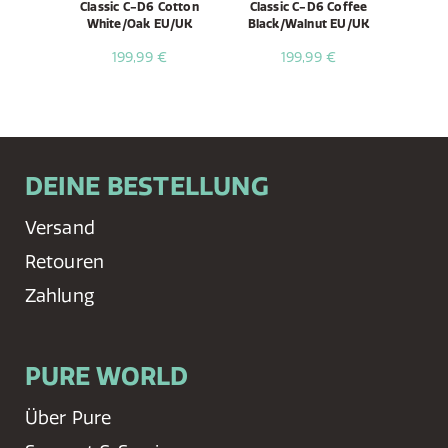
ni Black
Classic C-D6 Cotton
Classic C-D6 Coffee
Classi
White/Oak EU/UK
Black/Walnut EU/UK
199,99 €
199,99 €
DEINE BESTELLUNG
Versand
Retouren
Zahlung
PURE WORLD
Über Pure