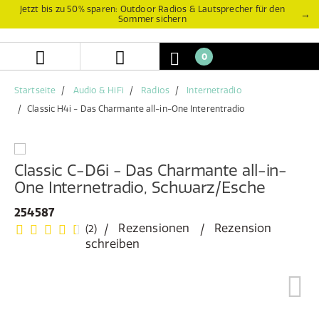
Zum
Zum
Jetzt bis zu 50% sparen: Outdoor Radios & Lautsprecher für den
→
Sommer sichern
Inhalt
Navigationsmenü
springen
springen
0
Startseite
Audio & HiFi
Radios
Internetradio
Classic H4i - Das Charmante all-in-One Interentradio
Classic C-D6i - Das Charmante all-in-
One Internetradio, Schwarz/Esche
254587
Rezensionen
Rezension
(2)
schreiben