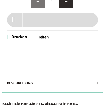
Klassischer CD-Player: Entdecke den zeitlosen
Charme wieder
Einfache Navigation mit dem 2,4-Zoll-Farbdisplay
Optimierter Sound mit 3 EQs: Dynamic, Comfort,
Neutral
Favoriten: Bis zu 150 kombinierte Voreinstellungen
Verbessere dein Hörerlebnis mit dem Classic C-D6i!
Drucken
Teilen
BESCHREIBUNG
Mehr als nur ein CD-Player mit DAB+