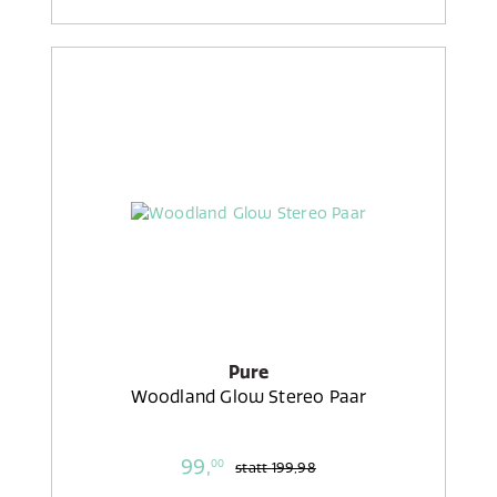
Pure
Woodland Glow Stereo Paar
99,
00
statt
199,98