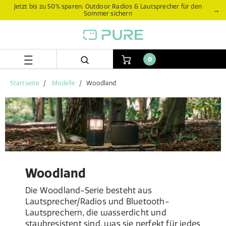
Zum
Zum
Jetzt bis zu 50% sparen: Outdoor Radios & Lautsprecher für den
→
Sommer sichern
Inhalt
Navigationsmenü
springen
springen
0
Startseite
Modelle
Woodland
Woodland
Die Woodland-Serie besteht aus
Lautsprecher/Radios und Bluetooth-
Lautsprechern, die wasserdicht und
staubresistent sind, was sie perfekt für jedes