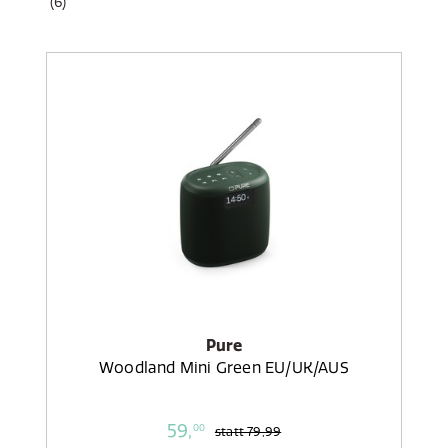
(6)
Pure
Woodland Mini Green EU/UK/AUS
59,
00
statt
79,99