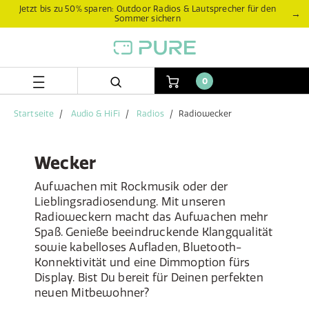
Zum
Zum
Jetzt bis zu 50% sparen: Outdoor Radios & Lautsprecher für den
→
Sommer sichern
Inhalt
Navigationsmenü
springen
springen
0
Startseite
Audio & HiFi
Radios
Radiowecker
Wecker
Aufwachen mit Rockmusik oder der
Lieblingsradiosendung. Mit unseren
Radioweckern macht das Aufwachen mehr
Spaß. Genieße beeindruckende Klangqualität
sowie kabelloses Aufladen, Bluetooth-
Konnektivität und eine Dimmoption fürs
Display. Bist Du bereit für Deinen perfekten
neuen Mitbewohner?