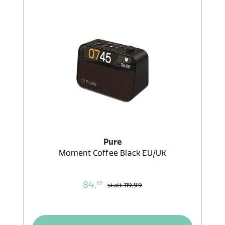
Pure
Moment Coffee Black EU/UK
84,
99
statt
119,99