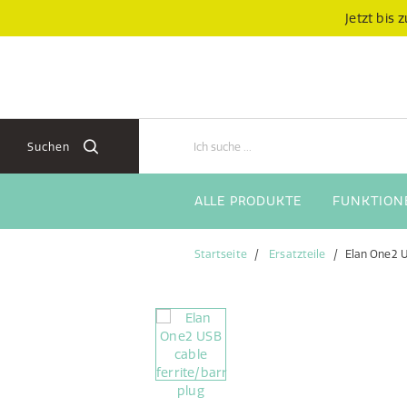
Zum
Zum
Jetzt bis
Inhalt
Navigationsmenü
springen
springen
Suchen
ALLE PRODUKTE
FUNKTION
Startseite
Ersatzteile
Elan One2 U