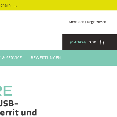
→
ichern
Anmelden / Registrieren
0
Artikel
0,00
 & SERVICE
BEWERTUNGEN
USB-
errit und