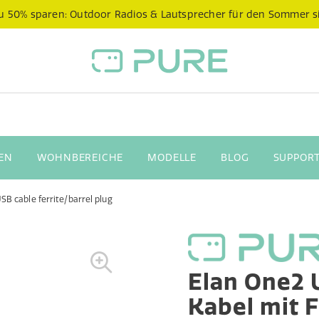
 zu 50% sparen: Outdoor Radios & Lautsprecher für den Sommer s
EN
WOHNBEREICHE
MODELLE
BLOG
SUPPORT
SB cable ferrite/barrel plug
Elan One2 
Kabel mit F