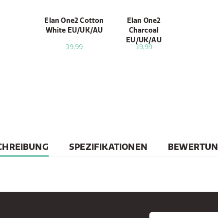
Elan One2 Cotton
Elan One2
White EU/UK/AU
Charcoal
EU/UK/AU
39,99
39,99
RENT
CHREIBUNG
SPEZIFIKATIONEN
BEWERTU