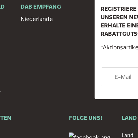
LD
DAB EMPFANG
REGISTRIERE 
UNSEREN NE
Niederlande
ERHALTE EIN
RABATTGUTS
*Aktionsarti
t
RTEN
FOLGE UNS!
LAND
Land: