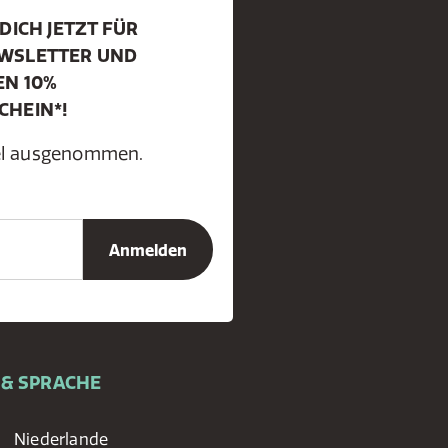
DICH JETZT FÜR
WSLETTER UND
EN 10%
CHEIN*!
kel ausgenommen.
 & SPRACHE
Niederlande