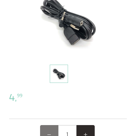
4,
99