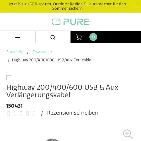
Zum
Zum
Jetzt bis zu 50% sparen: Outdoor Radios & Lautsprecher für den
→
Sommer sichern
Inhalt
Navigationsmenü
springen
springen
0
Startseite
Ersatzteile
Highway 200/400/600, USB/Aux Ext. cable
Highway 200/400/600 USB & Aux
Verlängerungskabel
150431
Rezension schreiben