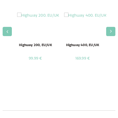
lack
Highway 200, EU/UK
Highway 400, EU/UK
Hig
99,99 €
169,99 €